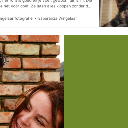
het licht is goed en je voelt gewoon: dit is ’m. Die
 je het voor doet. Ze laten alles kloppen zonder dat
tleggen waarom.
gelaar fotografie
Esperanza Wingelaar