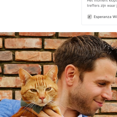
Het moment klopt, 
treffers zijn waar
je precies kan ui
Esperanza Win