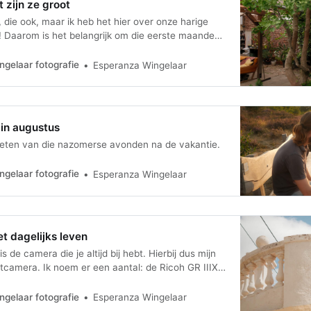
 zijn ze groot
 die ook, maar ik heb het hier over onze harige
! Daarom is het belangrijk om die eerste maanden
zetten. Om te koesteren.
gelaar fotografie
Esperanza Wingelaar
in augustus
ieten van die nazomerse avonden na de vakantie.
gelaar fotografie
Esperanza Wingelaar
t dagelijks leven
 de camera die je altijd bij hebt. Hierbij dus mijn
camera. Ik noem er een aantal: de Ricoh GR IIIX
beelden op deze site mee zijn gemaakt; maar ook
 of de Canon PowerShot. Zie voor meer
gelaar fotografie
Esperanza Wingelaar
jst onderaan deze blog.