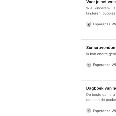
Voor je het weet
Wie, kinderen? Ja,
kinderen: puppies
goed op beeld te 
Esperanza Win
Zomeravonden 
Ik kan enorm gen
Esperanza Win
Dagboek van he
De beste camera is
ode aan de pocket
waar veel van de 
de Sony RX100VII
Esperanza Win
voorbeelden de li