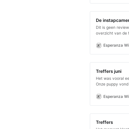
De instapcame
Dit is geen revie
overzicht van de 
eerste keer een 
Esperanza Win
Treffers juni
Het was vooral e
Onze puppy vond a
ventilator.
Esperanza Win
Treffers