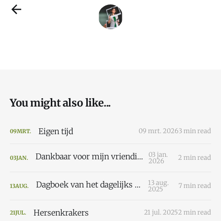
You might also like...
Eigen tijd
09 mrt. 2026
3 min read
09
MRT.
03 jan.
Dankbaar voor mijn vriendinnen
2 min read
03
JAN.
2026
13 aug.
Dagboek van het dagelijks leven
7 min read
13
AUG.
2025
Hersenkrakers
21 jul. 2025
2 min read
21
JUL.